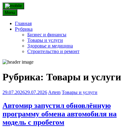
Skip
to
Menu
content
Главная
Рубрика
Бизнес и финансы
Товары и услуги
Здоровье и медицина
Строительство и ремонт
Рубрика:
Товары и услуги
29.07.2026
29.07.2026
Artem
Товары и услуги
Автомир запустил обновлённую
программу обмена автомобиля на
модель с пробегом